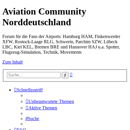
Aviation Community
Norddeutschland
Forum für die Fans der Airports: Hamburg HAM, Finkenwerder
XFW, Rostock-Laage RLG, Schwerin, Parchim SZW, Lübeck
LBC, Kiel KEL, Bremen BRE und Hannover HAJ u.a. Spotter,
Flugzeug-Simulation, Technik, Movements
Zum Inhalt
Erweiterte
Suche
Suche
Schnellzugriff
Unbeantwortete Themen
Aktive Themen
Suche
FAQ