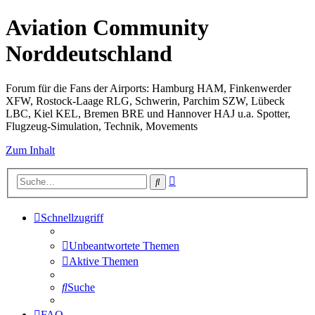
Aviation Community
Norddeutschland
Forum für die Fans der Airports: Hamburg HAM, Finkenwerder
XFW, Rostock-Laage RLG, Schwerin, Parchim SZW, Lübeck
LBC, Kiel KEL, Bremen BRE und Hannover HAJ u.a. Spotter,
Flugzeug-Simulation, Technik, Movements
Zum Inhalt
Erweiterte
Suche
Suche
Schnellzugriff
Unbeantwortete Themen
Aktive Themen
Suche
FAQ