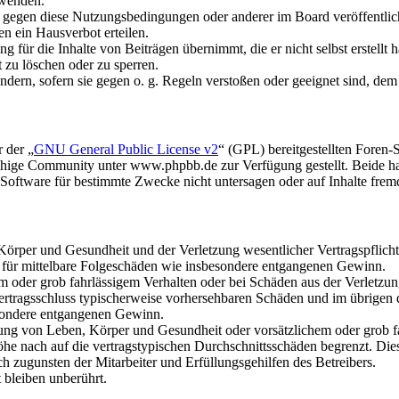
rwenden.
n gegen diese Nutzungsbedingungen oder anderer im Board veröffentli
n ein Hausverbot erteilen.
 für die Inhalte von Beiträgen übernimmt, die er nicht selbst erstellt 
t zu löschen oder zu sperren.
ändern, sofern sie gegen o. g. Regeln verstoßen oder geeignet sind, de
 der „
GNU General Public License v2
“ (GPL) bereitgestellten Fore
hige Community unter www.phpbb.de zur Verfügung gestellt. Beide hab
oftware für bestimmte Zwecke nicht untersagen oder auf Inhalte frem
rper und Gesundheit und der Verletzung wesentlicher Vertragspflichten
ch für mittelbare Folgeschäden wie insbesondere entgangenen Gewinn.
em oder grob fahrlässigem Verhalten oder bei Schäden aus der Verletz
i Vertragsschluss typischerweise vorhersehbaren Schäden und im übrigen
besondere entgangenen Gewinn.
ng von Leben, Körper und Gesundheit oder vorsätzlichem oder grob fah
e nach auf die vertragstypischen Durchschnittsschäden begrenzt. Dies
h zugunsten der Mitarbeiter und Erfüllungsgehilfen des Betreibers.
bleiben unberührt.