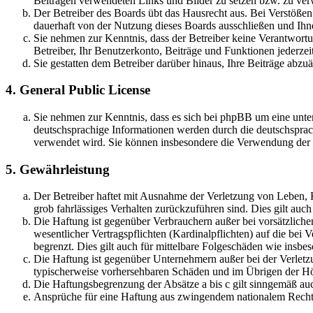
Beiträgen verwendeten Links und Bilder zu setzen bzw. zu ve
Der Betreiber des Boards übt das Hausrecht aus. Bei Verstöße
dauerhaft von der Nutzung dieses Boards ausschließen und Ihne
Sie nehmen zur Kenntnis, dass der Betreiber keine Verantwortung
Betreiber, Ihr Benutzerkonto, Beiträge und Funktionen jederzei
Sie gestatten dem Betreiber darüber hinaus, Ihre Beiträge abzu
4. General Public License
Sie nehmen zur Kenntnis, dass es sich bei phpBB um eine unter
deutschsprachige Informationen werden durch die deutschsprac
verwendet wird. Sie können insbesondere die Verwendung der S
5. Gewährleistung
Der Betreiber haftet mit Ausnahme der Verletzung von Leben, Kö
grob fahrlässiges Verhalten zurückzuführen sind. Dies gilt au
Die Haftung ist gegenüber Verbrauchern außer bei vorsätzlich
wesentlicher Vertragspflichten (Kardinalpflichten) auf die be
begrenzt. Dies gilt auch für mittelbare Folgeschäden wie ins
Die Haftung ist gegenüber Unternehmern außer bei der Verletzu
typischerweise vorhersehbaren Schäden und im Übrigen der Höh
Die Haftungsbegrenzung der Absätze a bis c gilt sinngemäß auc
Ansprüche für eine Haftung aus zwingendem nationalem Recht 