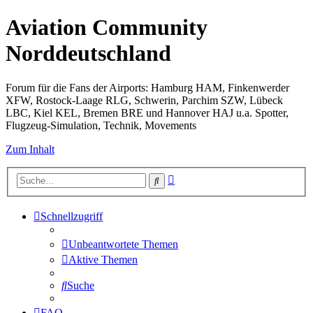
Aviation Community
Norddeutschland
Forum für die Fans der Airports: Hamburg HAM, Finkenwerder
XFW, Rostock-Laage RLG, Schwerin, Parchim SZW, Lübeck
LBC, Kiel KEL, Bremen BRE und Hannover HAJ u.a. Spotter,
Flugzeug-Simulation, Technik, Movements
Zum Inhalt
Erweiterte
Suche
Suche
Schnellzugriff
Unbeantwortete Themen
Aktive Themen
Suche
FAQ