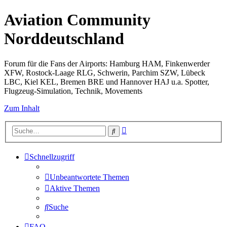
Aviation Community
Norddeutschland
Forum für die Fans der Airports: Hamburg HAM, Finkenwerder
XFW, Rostock-Laage RLG, Schwerin, Parchim SZW, Lübeck
LBC, Kiel KEL, Bremen BRE und Hannover HAJ u.a. Spotter,
Flugzeug-Simulation, Technik, Movements
Zum Inhalt
Erweiterte
Suche
Suche
Schnellzugriff
Unbeantwortete Themen
Aktive Themen
Suche
FAQ