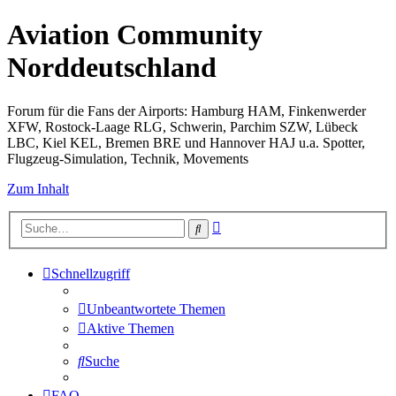
Aviation Community
Norddeutschland
Forum für die Fans der Airports: Hamburg HAM, Finkenwerder
XFW, Rostock-Laage RLG, Schwerin, Parchim SZW, Lübeck
LBC, Kiel KEL, Bremen BRE und Hannover HAJ u.a. Spotter,
Flugzeug-Simulation, Technik, Movements
Zum Inhalt
Erweiterte
Suche
Suche
Schnellzugriff
Unbeantwortete Themen
Aktive Themen
Suche
FAQ