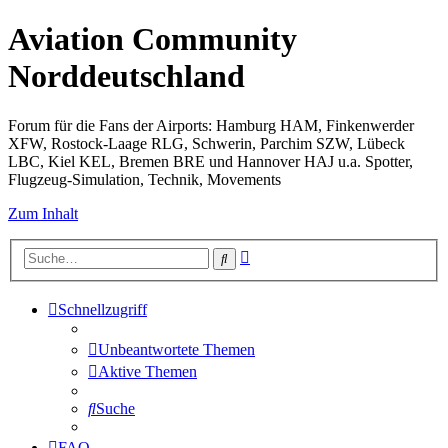
Aviation Community
Norddeutschland
Forum für die Fans der Airports: Hamburg HAM, Finkenwerder
XFW, Rostock-Laage RLG, Schwerin, Parchim SZW, Lübeck
LBC, Kiel KEL, Bremen BRE und Hannover HAJ u.a. Spotter,
Flugzeug-Simulation, Technik, Movements
Zum Inhalt
Erweiterte
Suche
Suche
Schnellzugriff
Unbeantwortete Themen
Aktive Themen
Suche
FAQ