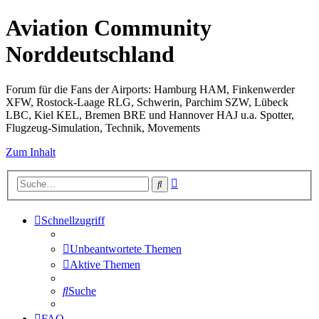
Aviation Community
Norddeutschland
Forum für die Fans der Airports: Hamburg HAM, Finkenwerder
XFW, Rostock-Laage RLG, Schwerin, Parchim SZW, Lübeck
LBC, Kiel KEL, Bremen BRE und Hannover HAJ u.a. Spotter,
Flugzeug-Simulation, Technik, Movements
Zum Inhalt
Erweiterte
Suche
Suche
Schnellzugriff
Unbeantwortete Themen
Aktive Themen
Suche
FAQ