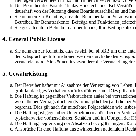
Beiträgen verwendeten Links und Bilder zu setzen bzw. zu ve
Der Betreiber des Boards übt das Hausrecht aus. Bei Verstöße
dauerhaft von der Nutzung dieses Boards ausschließen und Ihne
Sie nehmen zur Kenntnis, dass der Betreiber keine Verantwortung
Betreiber, Ihr Benutzerkonto, Beiträge und Funktionen jederzei
Sie gestatten dem Betreiber darüber hinaus, Ihre Beiträge abzu
4. General Public License
Sie nehmen zur Kenntnis, dass es sich bei phpBB um eine unter
deutschsprachige Informationen werden durch die deutschsprac
verwendet wird. Sie können insbesondere die Verwendung der S
5. Gewährleistung
Der Betreiber haftet mit Ausnahme der Verletzung von Leben, Kö
grob fahrlässiges Verhalten zurückzuführen sind. Dies gilt au
Die Haftung ist gegenüber Verbrauchern außer bei vorsätzlich
wesentlicher Vertragspflichten (Kardinalpflichten) auf die be
begrenzt. Dies gilt auch für mittelbare Folgeschäden wie ins
Die Haftung ist gegenüber Unternehmern außer bei der Verletzu
typischerweise vorhersehbaren Schäden und im Übrigen der Höh
Die Haftungsbegrenzung der Absätze a bis c gilt sinngemäß auc
Ansprüche für eine Haftung aus zwingendem nationalem Recht 