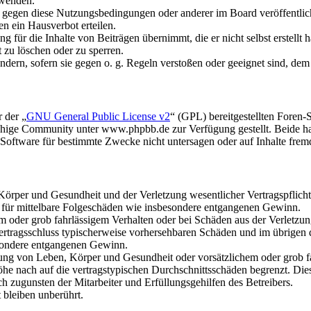
rwenden.
n gegen diese Nutzungsbedingungen oder anderer im Board veröffentli
n ein Hausverbot erteilen.
 für die Inhalte von Beiträgen übernimmt, die er nicht selbst erstellt 
t zu löschen oder zu sperren.
ändern, sofern sie gegen o. g. Regeln verstoßen oder geeignet sind, de
 der „
GNU General Public License v2
“ (GPL) bereitgestellten Fore
hige Community unter www.phpbb.de zur Verfügung gestellt. Beide hab
oftware für bestimmte Zwecke nicht untersagen oder auf Inhalte frem
rper und Gesundheit und der Verletzung wesentlicher Vertragspflichten
ch für mittelbare Folgeschäden wie insbesondere entgangenen Gewinn.
em oder grob fahrlässigem Verhalten oder bei Schäden aus der Verletz
i Vertragsschluss typischerweise vorhersehbaren Schäden und im übrigen
besondere entgangenen Gewinn.
ng von Leben, Körper und Gesundheit oder vorsätzlichem oder grob fah
e nach auf die vertragstypischen Durchschnittsschäden begrenzt. Dies
h zugunsten der Mitarbeiter und Erfüllungsgehilfen des Betreibers.
bleiben unberührt.