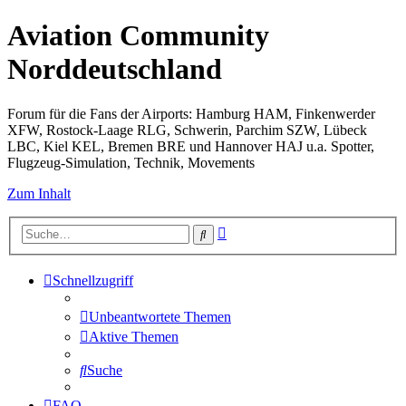
Aviation Community
Norddeutschland
Forum für die Fans der Airports: Hamburg HAM, Finkenwerder
XFW, Rostock-Laage RLG, Schwerin, Parchim SZW, Lübeck
LBC, Kiel KEL, Bremen BRE und Hannover HAJ u.a. Spotter,
Flugzeug-Simulation, Technik, Movements
Zum Inhalt
Erweiterte
Suche
Suche
Schnellzugriff
Unbeantwortete Themen
Aktive Themen
Suche
FAQ