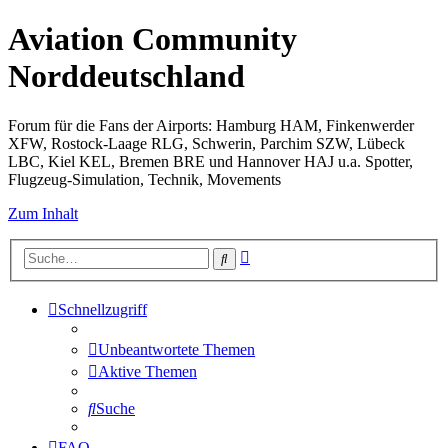
Aviation Community
Norddeutschland
Forum für die Fans der Airports: Hamburg HAM, Finkenwerder
XFW, Rostock-Laage RLG, Schwerin, Parchim SZW, Lübeck
LBC, Kiel KEL, Bremen BRE und Hannover HAJ u.a. Spotter,
Flugzeug-Simulation, Technik, Movements
Zum Inhalt
Erweiterte
Suche
Suche
Schnellzugriff
Unbeantwortete Themen
Aktive Themen
Suche
FAQ