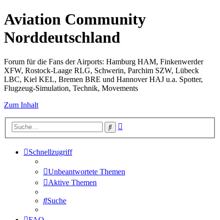
Aviation Community
Norddeutschland
Forum für die Fans der Airports: Hamburg HAM, Finkenwerder
XFW, Rostock-Laage RLG, Schwerin, Parchim SZW, Lübeck
LBC, Kiel KEL, Bremen BRE und Hannover HAJ u.a. Spotter,
Flugzeug-Simulation, Technik, Movements
Zum Inhalt
Erweiterte
Suche
Suche
Schnellzugriff
Unbeantwortete Themen
Aktive Themen
Suche
FAQ