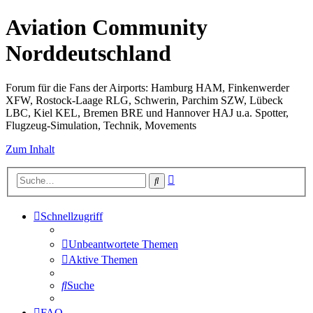
Aviation Community
Norddeutschland
Forum für die Fans der Airports: Hamburg HAM, Finkenwerder
XFW, Rostock-Laage RLG, Schwerin, Parchim SZW, Lübeck
LBC, Kiel KEL, Bremen BRE und Hannover HAJ u.a. Spotter,
Flugzeug-Simulation, Technik, Movements
Zum Inhalt
Erweiterte
Suche
Suche
Schnellzugriff
Unbeantwortete Themen
Aktive Themen
Suche
FAQ