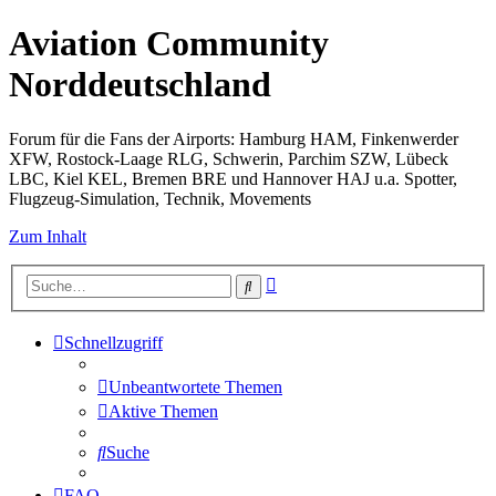
Aviation Community
Norddeutschland
Forum für die Fans der Airports: Hamburg HAM, Finkenwerder
XFW, Rostock-Laage RLG, Schwerin, Parchim SZW, Lübeck
LBC, Kiel KEL, Bremen BRE und Hannover HAJ u.a. Spotter,
Flugzeug-Simulation, Technik, Movements
Zum Inhalt
Erweiterte
Suche
Suche
Schnellzugriff
Unbeantwortete Themen
Aktive Themen
Suche
FAQ