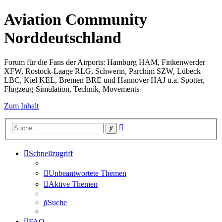
Aviation Community
Norddeutschland
Forum für die Fans der Airports: Hamburg HAM, Finkenwerder
XFW, Rostock-Laage RLG, Schwerin, Parchim SZW, Lübeck
LBC, Kiel KEL, Bremen BRE und Hannover HAJ u.a. Spotter,
Flugzeug-Simulation, Technik, Movements
Zum Inhalt
Erweiterte
Suche
Suche
Schnellzugriff
Unbeantwortete Themen
Aktive Themen
Suche
FAQ