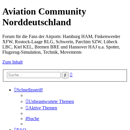
Aviation Community
Norddeutschland
Forum für die Fans der Airports: Hamburg HAM, Finkenwerder
XFW, Rostock-Laage RLG, Schwerin, Parchim SZW, Lübeck
LBC, Kiel KEL, Bremen BRE und Hannover HAJ u.a. Spotter,
Flugzeug-Simulation, Technik, Movements
Zum Inhalt
Erweiterte
Suche
Suche
Schnellzugriff
Unbeantwortete Themen
Aktive Themen
Suche
FAQ