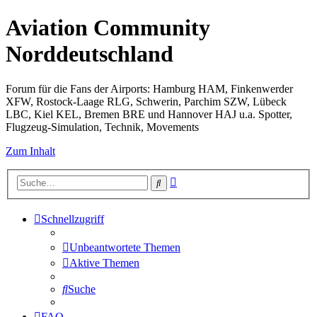
Aviation Community
Norddeutschland
Forum für die Fans der Airports: Hamburg HAM, Finkenwerder
XFW, Rostock-Laage RLG, Schwerin, Parchim SZW, Lübeck
LBC, Kiel KEL, Bremen BRE und Hannover HAJ u.a. Spotter,
Flugzeug-Simulation, Technik, Movements
Zum Inhalt
Erweiterte
Suche
Suche
Schnellzugriff
Unbeantwortete Themen
Aktive Themen
Suche
FAQ