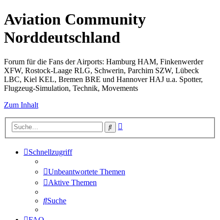
Aviation Community
Norddeutschland
Forum für die Fans der Airports: Hamburg HAM, Finkenwerder
XFW, Rostock-Laage RLG, Schwerin, Parchim SZW, Lübeck
LBC, Kiel KEL, Bremen BRE und Hannover HAJ u.a. Spotter,
Flugzeug-Simulation, Technik, Movements
Zum Inhalt
Erweiterte
Suche
Suche
Schnellzugriff
Unbeantwortete Themen
Aktive Themen
Suche
FAQ