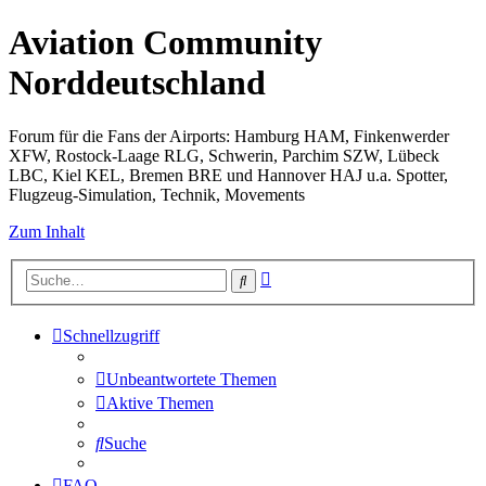
Aviation Community
Norddeutschland
Forum für die Fans der Airports: Hamburg HAM, Finkenwerder
XFW, Rostock-Laage RLG, Schwerin, Parchim SZW, Lübeck
LBC, Kiel KEL, Bremen BRE und Hannover HAJ u.a. Spotter,
Flugzeug-Simulation, Technik, Movements
Zum Inhalt
Erweiterte
Suche
Suche
Schnellzugriff
Unbeantwortete Themen
Aktive Themen
Suche
FAQ