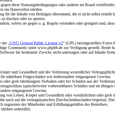
rwenden.
n gegen diese Nutzungsbedingungen oder anderer im Board veröffentli
n ein Hausverbot erteilen.
 für die Inhalte von Beiträgen übernimmt, die er nicht selbst erstellt 
t zu löschen oder zu sperren.
ändern, sofern sie gegen o. g. Regeln verstoßen oder geeignet sind, de
 der „
GNU General Public License v2
“ (GPL) bereitgestellten Fore
hige Community unter www.phpbb.de zur Verfügung gestellt. Beide hab
oftware für bestimmte Zwecke nicht untersagen oder auf Inhalte frem
rper und Gesundheit und der Verletzung wesentlicher Vertragspflichten
ch für mittelbare Folgeschäden wie insbesondere entgangenen Gewinn.
em oder grob fahrlässigem Verhalten oder bei Schäden aus der Verletz
i Vertragsschluss typischerweise vorhersehbaren Schäden und im übrigen
besondere entgangenen Gewinn.
ng von Leben, Körper und Gesundheit oder vorsätzlichem oder grob fah
e nach auf die vertragstypischen Durchschnittsschäden begrenzt. Dies
h zugunsten der Mitarbeiter und Erfüllungsgehilfen des Betreibers.
bleiben unberührt.