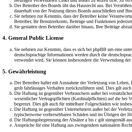
Beiträgen verwendeten Links und Bilder zu setzen bzw. zu ve
Der Betreiber des Boards übt das Hausrecht aus. Bei Verstöße
dauerhaft von der Nutzung dieses Boards ausschließen und Ihne
Sie nehmen zur Kenntnis, dass der Betreiber keine Verantwortung
Betreiber, Ihr Benutzerkonto, Beiträge und Funktionen jederzei
Sie gestatten dem Betreiber darüber hinaus, Ihre Beiträge abzu
4. General Public License
Sie nehmen zur Kenntnis, dass es sich bei phpBB um eine unter
deutschsprachige Informationen werden durch die deutschsprac
verwendet wird. Sie können insbesondere die Verwendung der S
5. Gewährleistung
Der Betreiber haftet mit Ausnahme der Verletzung von Leben, Kö
grob fahrlässiges Verhalten zurückzuführen sind. Dies gilt au
Die Haftung ist gegenüber Verbrauchern außer bei vorsätzlich
wesentlicher Vertragspflichten (Kardinalpflichten) auf die be
begrenzt. Dies gilt auch für mittelbare Folgeschäden wie ins
Die Haftung ist gegenüber Unternehmern außer bei der Verletzu
typischerweise vorhersehbaren Schäden und im Übrigen der Höh
Die Haftungsbegrenzung der Absätze a bis c gilt sinngemäß auc
Ansprüche für eine Haftung aus zwingendem nationalem Recht 