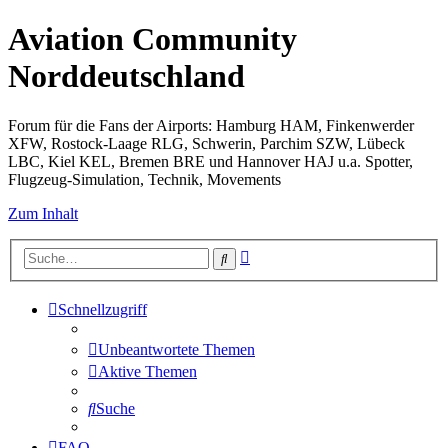
Aviation Community
Norddeutschland
Forum für die Fans der Airports: Hamburg HAM, Finkenwerder
XFW, Rostock-Laage RLG, Schwerin, Parchim SZW, Lübeck
LBC, Kiel KEL, Bremen BRE und Hannover HAJ u.a. Spotter,
Flugzeug-Simulation, Technik, Movements
Zum Inhalt
Erweiterte
Suche
Suche
Schnellzugriff
Unbeantwortete Themen
Aktive Themen
Suche
FAQ