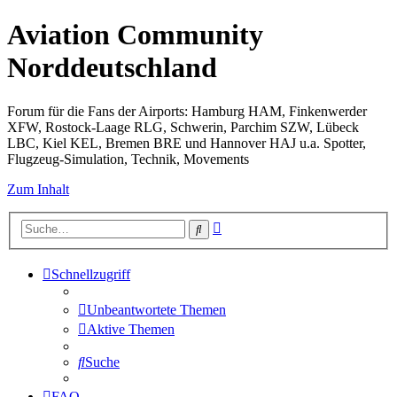
Aviation Community
Norddeutschland
Forum für die Fans der Airports: Hamburg HAM, Finkenwerder
XFW, Rostock-Laage RLG, Schwerin, Parchim SZW, Lübeck
LBC, Kiel KEL, Bremen BRE und Hannover HAJ u.a. Spotter,
Flugzeug-Simulation, Technik, Movements
Zum Inhalt
Erweiterte
Suche
Suche
Schnellzugriff
Unbeantwortete Themen
Aktive Themen
Suche
FAQ