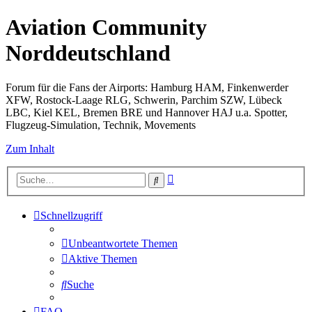
Aviation Community
Norddeutschland
Forum für die Fans der Airports: Hamburg HAM, Finkenwerder
XFW, Rostock-Laage RLG, Schwerin, Parchim SZW, Lübeck
LBC, Kiel KEL, Bremen BRE und Hannover HAJ u.a. Spotter,
Flugzeug-Simulation, Technik, Movements
Zum Inhalt
Erweiterte
Suche
Suche
Schnellzugriff
Unbeantwortete Themen
Aktive Themen
Suche
FAQ