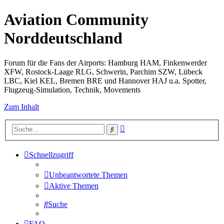
Aviation Community
Norddeutschland
Forum für die Fans der Airports: Hamburg HAM, Finkenwerder
XFW, Rostock-Laage RLG, Schwerin, Parchim SZW, Lübeck
LBC, Kiel KEL, Bremen BRE und Hannover HAJ u.a. Spotter,
Flugzeug-Simulation, Technik, Movements
Zum Inhalt
Erweiterte
Suche
Suche
Schnellzugriff
Unbeantwortete Themen
Aktive Themen
Suche
FAQ