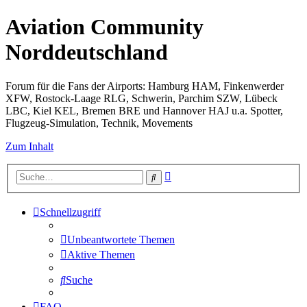
Aviation Community
Norddeutschland
Forum für die Fans der Airports: Hamburg HAM, Finkenwerder
XFW, Rostock-Laage RLG, Schwerin, Parchim SZW, Lübeck
LBC, Kiel KEL, Bremen BRE und Hannover HAJ u.a. Spotter,
Flugzeug-Simulation, Technik, Movements
Zum Inhalt
Erweiterte
Suche
Suche
Schnellzugriff
Unbeantwortete Themen
Aktive Themen
Suche
FAQ