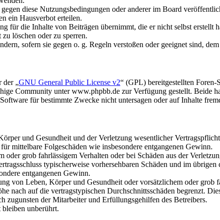
rwenden.
n gegen diese Nutzungsbedingungen oder anderer im Board veröffentli
n ein Hausverbot erteilen.
 für die Inhalte von Beiträgen übernimmt, die er nicht selbst erstellt 
t zu löschen oder zu sperren.
ändern, sofern sie gegen o. g. Regeln verstoßen oder geeignet sind, de
 der „
GNU General Public License v2
“ (GPL) bereitgestellten Fore
hige Community unter www.phpbb.de zur Verfügung gestellt. Beide hab
oftware für bestimmte Zwecke nicht untersagen oder auf Inhalte frem
rper und Gesundheit und der Verletzung wesentlicher Vertragspflichten
ch für mittelbare Folgeschäden wie insbesondere entgangenen Gewinn.
em oder grob fahrlässigem Verhalten oder bei Schäden aus der Verletz
i Vertragsschluss typischerweise vorhersehbaren Schäden und im übrigen
besondere entgangenen Gewinn.
ng von Leben, Körper und Gesundheit oder vorsätzlichem oder grob fah
e nach auf die vertragstypischen Durchschnittsschäden begrenzt. Dies
h zugunsten der Mitarbeiter und Erfüllungsgehilfen des Betreibers.
bleiben unberührt.