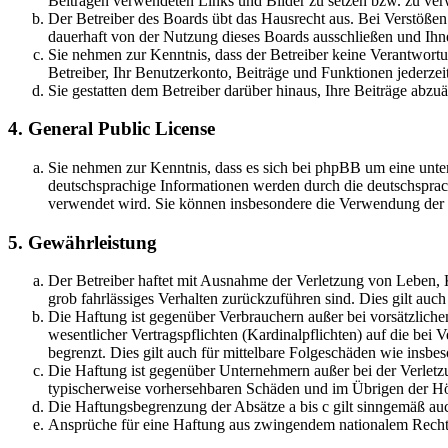
Beiträgen verwendeten Links und Bilder zu setzen bzw. zu ve
Der Betreiber des Boards übt das Hausrecht aus. Bei Verstöße
dauerhaft von der Nutzung dieses Boards ausschließen und Ihne
Sie nehmen zur Kenntnis, dass der Betreiber keine Verantwortung
Betreiber, Ihr Benutzerkonto, Beiträge und Funktionen jederzei
Sie gestatten dem Betreiber darüber hinaus, Ihre Beiträge abzu
4. General Public License
Sie nehmen zur Kenntnis, dass es sich bei phpBB um eine unter
deutschsprachige Informationen werden durch die deutschsprac
verwendet wird. Sie können insbesondere die Verwendung der S
5. Gewährleistung
Der Betreiber haftet mit Ausnahme der Verletzung von Leben, Kö
grob fahrlässiges Verhalten zurückzuführen sind. Dies gilt au
Die Haftung ist gegenüber Verbrauchern außer bei vorsätzlich
wesentlicher Vertragspflichten (Kardinalpflichten) auf die be
begrenzt. Dies gilt auch für mittelbare Folgeschäden wie ins
Die Haftung ist gegenüber Unternehmern außer bei der Verletzu
typischerweise vorhersehbaren Schäden und im Übrigen der Höh
Die Haftungsbegrenzung der Absätze a bis c gilt sinngemäß auc
Ansprüche für eine Haftung aus zwingendem nationalem Recht 