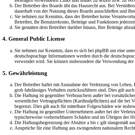
Beiträgen verwendeten Links und Bilder zu setzen bzw. zu ve
Der Betreiber des Boards übt das Hausrecht aus. Bei Verstöße
dauerhaft von der Nutzung dieses Boards ausschließen und Ihne
Sie nehmen zur Kenntnis, dass der Betreiber keine Verantwortung
Betreiber, Ihr Benutzerkonto, Beiträge und Funktionen jederzei
Sie gestatten dem Betreiber darüber hinaus, Ihre Beiträge abzu
4. General Public License
Sie nehmen zur Kenntnis, dass es sich bei phpBB um eine unter
deutschsprachige Informationen werden durch die deutschsprac
verwendet wird. Sie können insbesondere die Verwendung der S
5. Gewährleistung
Der Betreiber haftet mit Ausnahme der Verletzung von Leben, Kö
grob fahrlässiges Verhalten zurückzuführen sind. Dies gilt au
Die Haftung ist gegenüber Verbrauchern außer bei vorsätzlich
wesentlicher Vertragspflichten (Kardinalpflichten) auf die be
begrenzt. Dies gilt auch für mittelbare Folgeschäden wie ins
Die Haftung ist gegenüber Unternehmern außer bei der Verletzu
typischerweise vorhersehbaren Schäden und im Übrigen der Höh
Die Haftungsbegrenzung der Absätze a bis c gilt sinngemäß auc
Ansprüche für eine Haftung aus zwingendem nationalem Recht 