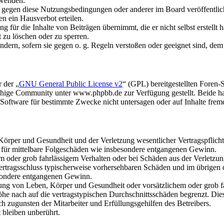
rwenden.
n gegen diese Nutzungsbedingungen oder anderer im Board veröffentli
n ein Hausverbot erteilen.
 für die Inhalte von Beiträgen übernimmt, die er nicht selbst erstellt 
t zu löschen oder zu sperren.
ändern, sofern sie gegen o. g. Regeln verstoßen oder geeignet sind, de
 der „
GNU General Public License v2
“ (GPL) bereitgestellten Fore
hige Community unter www.phpbb.de zur Verfügung gestellt. Beide hab
oftware für bestimmte Zwecke nicht untersagen oder auf Inhalte frem
rper und Gesundheit und der Verletzung wesentlicher Vertragspflichten
ch für mittelbare Folgeschäden wie insbesondere entgangenen Gewinn.
em oder grob fahrlässigem Verhalten oder bei Schäden aus der Verletz
i Vertragsschluss typischerweise vorhersehbaren Schäden und im übrigen
besondere entgangenen Gewinn.
ng von Leben, Körper und Gesundheit oder vorsätzlichem oder grob fah
e nach auf die vertragstypischen Durchschnittsschäden begrenzt. Dies
h zugunsten der Mitarbeiter und Erfüllungsgehilfen des Betreibers.
bleiben unberührt.