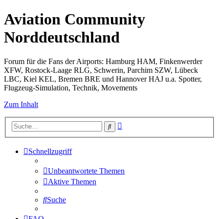
Aviation Community
Norddeutschland
Forum für die Fans der Airports: Hamburg HAM, Finkenwerder
XFW, Rostock-Laage RLG, Schwerin, Parchim SZW, Lübeck
LBC, Kiel KEL, Bremen BRE und Hannover HAJ u.a. Spotter,
Flugzeug-Simulation, Technik, Movements
Zum Inhalt
Erweiterte
Suche
Suche
Schnellzugriff
Unbeantwortete Themen
Aktive Themen
Suche
FAQ