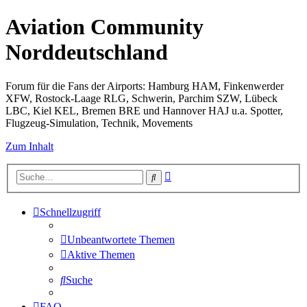
Aviation Community
Norddeutschland
Forum für die Fans der Airports: Hamburg HAM, Finkenwerder
XFW, Rostock-Laage RLG, Schwerin, Parchim SZW, Lübeck
LBC, Kiel KEL, Bremen BRE und Hannover HAJ u.a. Spotter,
Flugzeug-Simulation, Technik, Movements
Zum Inhalt
Erweiterte
Suche
Suche
Schnellzugriff
Unbeantwortete Themen
Aktive Themen
Suche
FAQ