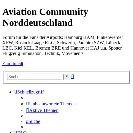
Aviation Community
Norddeutschland
Forum für die Fans der Airports: Hamburg HAM, Finkenwerder
XFW, Rostock-Laage RLG, Schwerin, Parchim SZW, Lübeck
LBC, Kiel KEL, Bremen BRE und Hannover HAJ u.a. Spotter,
Flugzeug-Simulation, Technik, Movements
Zum Inhalt
Erweiterte
Suche
Suche
Schnellzugriff
Unbeantwortete Themen
Aktive Themen
Suche
FAQ