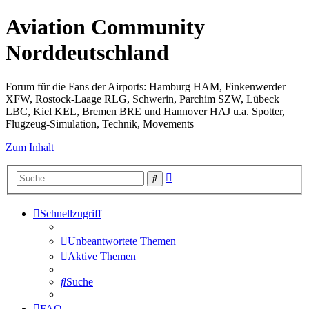
Aviation Community
Norddeutschland
Forum für die Fans der Airports: Hamburg HAM, Finkenwerder
XFW, Rostock-Laage RLG, Schwerin, Parchim SZW, Lübeck
LBC, Kiel KEL, Bremen BRE und Hannover HAJ u.a. Spotter,
Flugzeug-Simulation, Technik, Movements
Zum Inhalt
Erweiterte
Suche
Suche
Schnellzugriff
Unbeantwortete Themen
Aktive Themen
Suche
FAQ