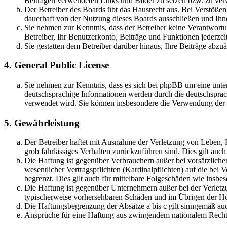
Beiträgen verwendeten Links und Bilder zu setzen bzw. zu ve
Der Betreiber des Boards übt das Hausrecht aus. Bei Verstöße
dauerhaft von der Nutzung dieses Boards ausschließen und Ihne
Sie nehmen zur Kenntnis, dass der Betreiber keine Verantwortung
Betreiber, Ihr Benutzerkonto, Beiträge und Funktionen jederzei
Sie gestatten dem Betreiber darüber hinaus, Ihre Beiträge abzu
4. General Public License
Sie nehmen zur Kenntnis, dass es sich bei phpBB um eine unter
deutschsprachige Informationen werden durch die deutschsprac
verwendet wird. Sie können insbesondere die Verwendung der S
5. Gewährleistung
Der Betreiber haftet mit Ausnahme der Verletzung von Leben, Kö
grob fahrlässiges Verhalten zurückzuführen sind. Dies gilt au
Die Haftung ist gegenüber Verbrauchern außer bei vorsätzlich
wesentlicher Vertragspflichten (Kardinalpflichten) auf die be
begrenzt. Dies gilt auch für mittelbare Folgeschäden wie ins
Die Haftung ist gegenüber Unternehmern außer bei der Verletzu
typischerweise vorhersehbaren Schäden und im Übrigen der Höh
Die Haftungsbegrenzung der Absätze a bis c gilt sinngemäß auc
Ansprüche für eine Haftung aus zwingendem nationalem Recht 