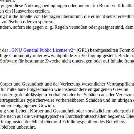
rwenden.
n gegen diese Nutzungsbedingungen oder anderer im Board veröffentli
n ein Hausverbot erteilen.
 für die Inhalte von Beiträgen übernimmt, die er nicht selbst erstellt 
t zu löschen oder zu sperren.
ändern, sofern sie gegen o. g. Regeln verstoßen oder geeignet sind, de
 der „
GNU General Public License v2
“ (GPL) bereitgestellten Fore
hige Community unter www.phpbb.de zur Verfügung gestellt. Beide hab
oftware für bestimmte Zwecke nicht untersagen oder auf Inhalte frem
rper und Gesundheit und der Verletzung wesentlicher Vertragspflichten
ch für mittelbare Folgeschäden wie insbesondere entgangenen Gewinn.
em oder grob fahrlässigem Verhalten oder bei Schäden aus der Verletz
i Vertragsschluss typischerweise vorhersehbaren Schäden und im übrigen
besondere entgangenen Gewinn.
ng von Leben, Körper und Gesundheit oder vorsätzlichem oder grob fah
e nach auf die vertragstypischen Durchschnittsschäden begrenzt. Dies
h zugunsten der Mitarbeiter und Erfüllungsgehilfen des Betreibers.
bleiben unberührt.