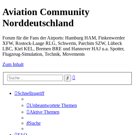
Aviation Community
Norddeutschland
Forum für die Fans der Airports: Hamburg HAM, Finkenwerder
XFW, Rostock-Laage RLG, Schwerin, Parchim SZW, Lübeck
LBC, Kiel KEL, Bremen BRE und Hannover HAJ u.a. Spotter,
Flugzeug-Simulation, Technik, Movements
Zum Inhalt
Erweiterte
Suche
Suche
Schnellzugriff
Unbeantwortete Themen
Aktive Themen
Suche
FAQ