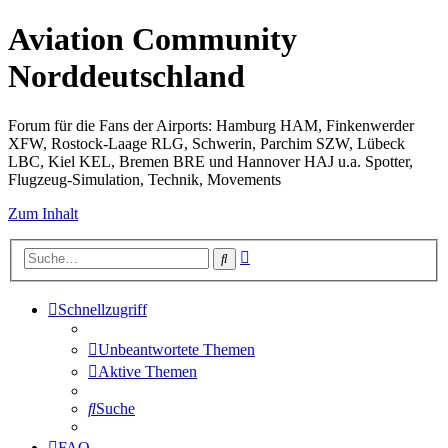
Aviation Community
Norddeutschland
Forum für die Fans der Airports: Hamburg HAM, Finkenwerder
XFW, Rostock-Laage RLG, Schwerin, Parchim SZW, Lübeck
LBC, Kiel KEL, Bremen BRE und Hannover HAJ u.a. Spotter,
Flugzeug-Simulation, Technik, Movements
Zum Inhalt
Erweiterte
Suche
Suche
Schnellzugriff
Unbeantwortete Themen
Aktive Themen
Suche
FAQ