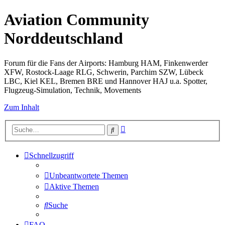
Aviation Community
Norddeutschland
Forum für die Fans der Airports: Hamburg HAM, Finkenwerder
XFW, Rostock-Laage RLG, Schwerin, Parchim SZW, Lübeck
LBC, Kiel KEL, Bremen BRE und Hannover HAJ u.a. Spotter,
Flugzeug-Simulation, Technik, Movements
Zum Inhalt
Erweiterte
Suche
Suche
Schnellzugriff
Unbeantwortete Themen
Aktive Themen
Suche
FAQ