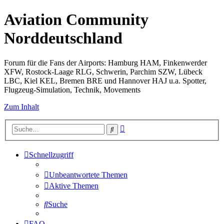
Aviation Community
Norddeutschland
Forum für die Fans der Airports: Hamburg HAM, Finkenwerder
XFW, Rostock-Laage RLG, Schwerin, Parchim SZW, Lübeck
LBC, Kiel KEL, Bremen BRE und Hannover HAJ u.a. Spotter,
Flugzeug-Simulation, Technik, Movements
Zum Inhalt
Erweiterte
Suche
Suche
Schnellzugriff
Unbeantwortete Themen
Aktive Themen
Suche
FAQ