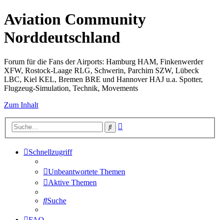
Aviation Community
Norddeutschland
Forum für die Fans der Airports: Hamburg HAM, Finkenwerder
XFW, Rostock-Laage RLG, Schwerin, Parchim SZW, Lübeck
LBC, Kiel KEL, Bremen BRE und Hannover HAJ u.a. Spotter,
Flugzeug-Simulation, Technik, Movements
Zum Inhalt
Erweiterte
Suche
Suche
Schnellzugriff
Unbeantwortete Themen
Aktive Themen
Suche
FAQ