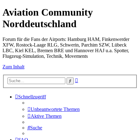
Aviation Community
Norddeutschland
Forum für die Fans der Airports: Hamburg HAM, Finkenwerder
XFW, Rostock-Laage RLG, Schwerin, Parchim SZW, Lübeck
LBC, Kiel KEL, Bremen BRE und Hannover HAJ u.a. Spotter,
Flugzeug-Simulation, Technik, Movements
Zum Inhalt
Erweiterte
Suche
Suche
Schnellzugriff
Unbeantwortete Themen
Aktive Themen
Suche
FAQ