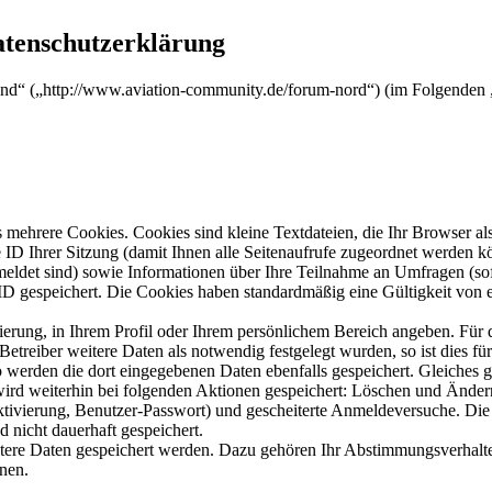
atenschutzerklärung
nd“ („http://www.aviation-community.de/forum-nord“) (im Folgenden „
mehrere Cookies. Cookies sind kleine Textdateien, die Ihr Browser al
le ID Ihrer Sitzung (damit Ihnen alle Seitenaufrufe zugeordnet werden 
meldet sind) sowie Informationen über Ihre Teilnahme an Umfragen (sof
-ID gespeichert. Die Cookies haben standardmäßig eine Gültigkeit von e
rierung, in Ihrem Profil oder Ihrem persönlichem Bereich angeben. Für 
eiber weitere Daten als notwendig festgelegt wurden, so ist dies für 
so werden die dort eingegebenen Daten ebenfalls gespeichert. Gleiches g
 wird weiterhin bei folgenden Aktionen gespeichert: Löschen und Ände
ktivierung, Benutzer-Passwort) und gescheiterte Anmeldeversuche. D
d nicht dauerhaft gespeichert.
itere Daten gespeichert werden. Dazu gehören Ihr Abstimmungsverhalte
nen.