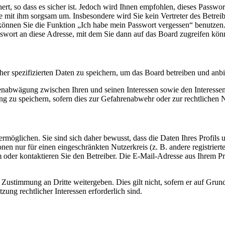
rt, so dass es sicher ist. Jedoch wird Ihnen empfohlen, dieses Passwo
ie mit ihm sorgsam um. Insbesondere wird Sie kein Vertreter des Betrei
o können Sie die Funktion „Ich habe mein Passwort vergessen“ benutz
sswort an diese Adresse, mit dem Sie dann auf das Board zugreifen kön
her spezifizierten Daten zu speichern, um das Board betreiben und anb
ssenabwägung zwischen Ihren und seinen Interessen sowie den Interesse
 zu speichern, sofern dies zur Gefahrenabwehr oder zur rechtlichen N
möglichen. Sie sind sich daher bewusst, dass die Daten Ihres Profils un
nen nur für einen eingeschränkten Nutzerkreis (z. B. andere registrier
der kontaktieren Sie den Betreiber. Die E-Mail-Adresse aus Ihrem Prof
 Zustimmung an Dritte weitergeben. Dies gilt nicht, sofern er auf Grun
zung rechtlicher Interessen erforderlich sind.