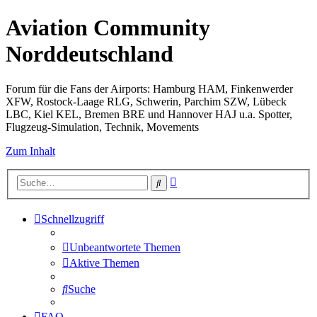
Aviation Community
Norddeutschland
Forum für die Fans der Airports: Hamburg HAM, Finkenwerder
XFW, Rostock-Laage RLG, Schwerin, Parchim SZW, Lübeck
LBC, Kiel KEL, Bremen BRE und Hannover HAJ u.a. Spotter,
Flugzeug-Simulation, Technik, Movements
Zum Inhalt
Erweiterte
Suche
Suche
Schnellzugriff
Unbeantwortete Themen
Aktive Themen
Suche
FAQ