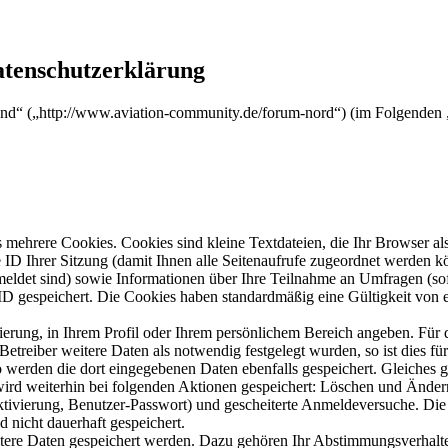
atenschutzerklärung
nd“ („http://www.aviation-community.de/forum-nord“) (im Folgenden „
mehrere Cookies. Cookies sind kleine Textdateien, die Ihr Browser al
le ID Ihrer Sitzung (damit Ihnen alle Seitenaufrufe zugeordnet werden 
meldet sind) sowie Informationen über Ihre Teilnahme an Umfragen (sof
-ID gespeichert. Die Cookies haben standardmäßig eine Gültigkeit von e
rierung, in Ihrem Profil oder Ihrem persönlichem Bereich angeben. Für 
eiber weitere Daten als notwendig festgelegt wurden, so ist dies für 
so werden die dort eingegebenen Daten ebenfalls gespeichert. Gleiches g
 wird weiterhin bei folgenden Aktionen gespeichert: Löschen und Ände
ktivierung, Benutzer-Passwort) und gescheiterte Anmeldeversuche. D
d nicht dauerhaft gespeichert.
itere Daten gespeichert werden. Dazu gehören Ihr Abstimmungsverhalte