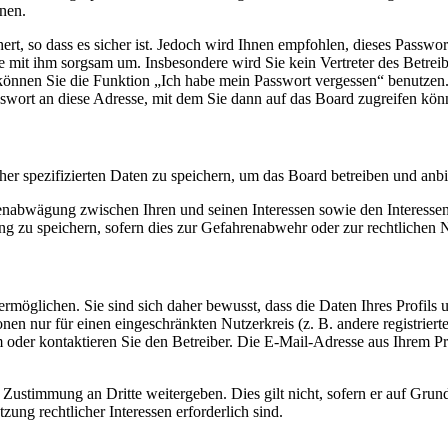
nen.
rt, so dass es sicher ist. Jedoch wird Ihnen empfohlen, dieses Passwo
ie mit ihm sorgsam um. Insbesondere wird Sie kein Vertreter des Betrei
o können Sie die Funktion „Ich habe mein Passwort vergessen“ benutz
sswort an diese Adresse, mit dem Sie dann auf das Board zugreifen kön
her spezifizierten Daten zu speichern, um das Board betreiben und anb
ssenabwägung zwischen Ihren und seinen Interessen sowie den Interesse
 zu speichern, sofern dies zur Gefahrenabwehr oder zur rechtlichen N
möglichen. Sie sind sich daher bewusst, dass die Daten Ihres Profils un
nen nur für einen eingeschränkten Nutzerkreis (z. B. andere registrier
der kontaktieren Sie den Betreiber. Die E-Mail-Adresse aus Ihrem Prof
 Zustimmung an Dritte weitergeben. Dies gilt nicht, sofern er auf Grun
zung rechtlicher Interessen erforderlich sind.