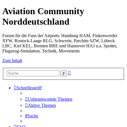
Aviation Community
Norddeutschland
Forum für die Fans der Airports: Hamburg HAM, Finkenwerder
XFW, Rostock-Laage RLG, Schwerin, Parchim SZW, Lübeck
LBC, Kiel KEL, Bremen BRE und Hannover HAJ u.a. Spotter,
Flugzeug-Simulation, Technik, Movements
Zum Inhalt
Erweiterte
Suche
Suche
Schnellzugriff
Unbeantwortete Themen
Aktive Themen
Suche
FAQ