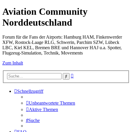
Aviation Community
Norddeutschland
Forum für die Fans der Airports: Hamburg HAM, Finkenwerder
XFW, Rostock-Laage RLG, Schwerin, Parchim SZW, Lübeck
LBC, Kiel KEL, Bremen BRE und Hannover HAJ u.a. Spotter,
Flugzeug-Simulation, Technik, Movements
Zum Inhalt
Erweiterte
Suche
Suche
Schnellzugriff
Unbeantwortete Themen
Aktive Themen
Suche
FAQ