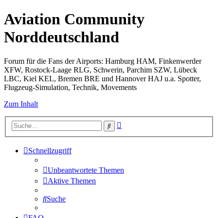
Aviation Community
Norddeutschland
Forum für die Fans der Airports: Hamburg HAM, Finkenwerder
XFW, Rostock-Laage RLG, Schwerin, Parchim SZW, Lübeck
LBC, Kiel KEL, Bremen BRE und Hannover HAJ u.a. Spotter,
Flugzeug-Simulation, Technik, Movements
Zum Inhalt
Erweiterte
Suche
Suche
Schnellzugriff
Unbeantwortete Themen
Aktive Themen
Suche
FAQ