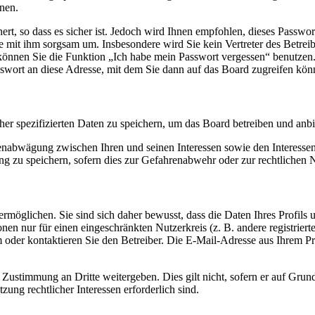
nen.
rt, so dass es sicher ist. Jedoch wird Ihnen empfohlen, dieses Passwo
ie mit ihm sorgsam um. Insbesondere wird Sie kein Vertreter des Betrei
o können Sie die Funktion „Ich habe mein Passwort vergessen“ benutz
sswort an diese Adresse, mit dem Sie dann auf das Board zugreifen kön
her spezifizierten Daten zu speichern, um das Board betreiben und anb
ssenabwägung zwischen Ihren und seinen Interessen sowie den Interesse
 zu speichern, sofern dies zur Gefahrenabwehr oder zur rechtlichen N
möglichen. Sie sind sich daher bewusst, dass die Daten Ihres Profils un
nen nur für einen eingeschränkten Nutzerkreis (z. B. andere registrier
der kontaktieren Sie den Betreiber. Die E-Mail-Adresse aus Ihrem Prof
 Zustimmung an Dritte weitergeben. Dies gilt nicht, sofern er auf Grun
zung rechtlicher Interessen erforderlich sind.