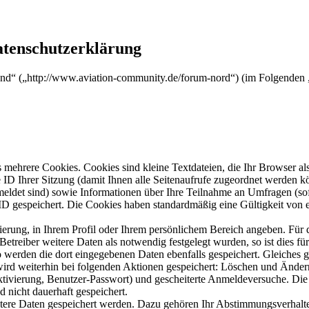
atenschutzerklärung
nd“ („http://www.aviation-community.de/forum-nord“) (im Folgenden „
mehrere Cookies. Cookies sind kleine Textdateien, die Ihr Browser al
le ID Ihrer Sitzung (damit Ihnen alle Seitenaufrufe zugeordnet werden 
meldet sind) sowie Informationen über Ihre Teilnahme an Umfragen (sof
-ID gespeichert. Die Cookies haben standardmäßig eine Gültigkeit von e
rierung, in Ihrem Profil oder Ihrem persönlichem Bereich angeben. Für 
eiber weitere Daten als notwendig festgelegt wurden, so ist dies für 
so werden die dort eingegebenen Daten ebenfalls gespeichert. Gleiches g
 wird weiterhin bei folgenden Aktionen gespeichert: Löschen und Ände
ktivierung, Benutzer-Passwort) und gescheiterte Anmeldeversuche. D
d nicht dauerhaft gespeichert.
itere Daten gespeichert werden. Dazu gehören Ihr Abstimmungsverhalte