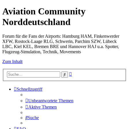
Aviation Community
Norddeutschland
Forum für die Fans der Airports: Hamburg HAM, Finkenwerder
XFW, Rostock-Laage RLG, Schwerin, Parchim SZW, Lübeck
LBC, Kiel KEL, Bremen BRE und Hannover HAJ u.a. Spotter,
Flugzeug-Simulation, Technik, Movements
Zum Inhalt
Erweiterte
Suche
Suche
Schnellzugriff
Unbeantwortete Themen
Aktive Themen
Suche
FAQ