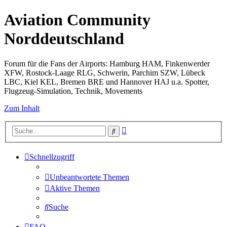
Aviation Community
Norddeutschland
Forum für die Fans der Airports: Hamburg HAM, Finkenwerder
XFW, Rostock-Laage RLG, Schwerin, Parchim SZW, Lübeck
LBC, Kiel KEL, Bremen BRE und Hannover HAJ u.a. Spotter,
Flugzeug-Simulation, Technik, Movements
Zum Inhalt
Erweiterte
Suche
Suche
Schnellzugriff
Unbeantwortete Themen
Aktive Themen
Suche
FAQ