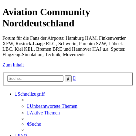
Aviation Community
Norddeutschland
Forum für die Fans der Airports: Hamburg HAM, Finkenwerder
XFW, Rostock-Laage RLG, Schwerin, Parchim SZW, Lübeck
LBC, Kiel KEL, Bremen BRE und Hannover HAJ u.a. Spotter,
Flugzeug-Simulation, Technik, Movements
Zum Inhalt
Erweiterte
Suche
Suche
Schnellzugriff
Unbeantwortete Themen
Aktive Themen
Suche
FAQ