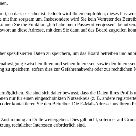
nen.
rt, so dass es sicher ist. Jedoch wird Ihnen empfohlen, dieses Passwo
ie mit ihm sorgsam um. Insbesondere wird Sie kein Vertreter des Betrei
o können Sie die Funktion „Ich habe mein Passwort vergessen“ benutz
sswort an diese Adresse, mit dem Sie dann auf das Board zugreifen kön
her spezifizierten Daten zu speichern, um das Board betreiben und anb
ssenabwägung zwischen Ihren und seinen Interessen sowie den Interesse
 zu speichern, sofern dies zur Gefahrenabwehr oder zur rechtlichen N
möglichen. Sie sind sich daher bewusst, dass die Daten Ihres Profils un
nen nur für einen eingeschränkten Nutzerkreis (z. B. andere registrier
der kontaktieren Sie den Betreiber. Die E-Mail-Adresse aus Ihrem Prof
 Zustimmung an Dritte weitergeben. Dies gilt nicht, sofern er auf Grun
zung rechtlicher Interessen erforderlich sind.