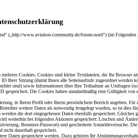
atenschutzerklärung
nd“ („http://www.aviation-community.de/forum-nord“) (im Folgenden „
mehrere Cookies. Cookies sind kleine Textdateien, die Ihr Browser al
le ID Ihrer Sitzung (damit Ihnen alle Seitenaufrufe zugeordnet werden 
meldet sind) sowie Informationen über Ihre Teilnahme an Umfragen (sof
-ID gespeichert. Die Cookies haben standardmäßig eine Gültigkeit von e
rierung, in Ihrem Profil oder Ihrem persönlichem Bereich angeben. Für 
eiber weitere Daten als notwendig festgelegt wurden, so ist dies für 
so werden die dort eingegebenen Daten ebenfalls gespeichert. Gleiches g
 wird weiterhin bei folgenden Aktionen gespeichert: Löschen und Ände
ktivierung, Benutzer-Passwort) und gescheiterte Anmeldeversuche. D
d nicht dauerhaft gespeichert.
itere Daten gespeichert werden. Dazu gehören Ihr Abstimmungsverhalte