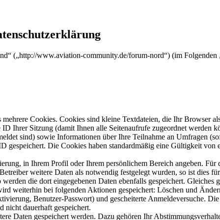
atenschutzerklärung
nd“ („http://www.aviation-community.de/forum-nord“) (im Folgenden „
mehrere Cookies. Cookies sind kleine Textdateien, die Ihr Browser al
le ID Ihrer Sitzung (damit Ihnen alle Seitenaufrufe zugeordnet werden 
meldet sind) sowie Informationen über Ihre Teilnahme an Umfragen (sof
-ID gespeichert. Die Cookies haben standardmäßig eine Gültigkeit von e
rierung, in Ihrem Profil oder Ihrem persönlichem Bereich angeben. Für 
eiber weitere Daten als notwendig festgelegt wurden, so ist dies für 
so werden die dort eingegebenen Daten ebenfalls gespeichert. Gleiches g
 wird weiterhin bei folgenden Aktionen gespeichert: Löschen und Ände
ktivierung, Benutzer-Passwort) und gescheiterte Anmeldeversuche. D
d nicht dauerhaft gespeichert.
itere Daten gespeichert werden. Dazu gehören Ihr Abstimmungsverhalte