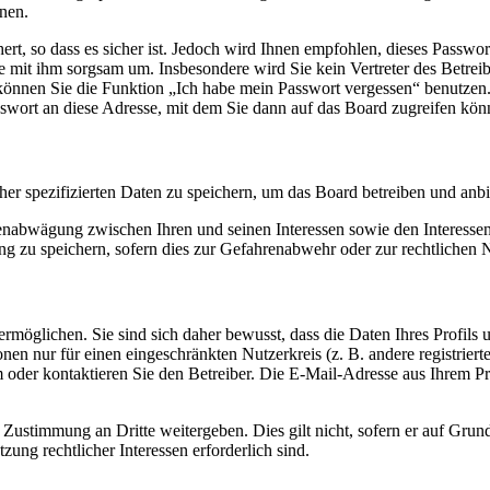
nen.
rt, so dass es sicher ist. Jedoch wird Ihnen empfohlen, dieses Passwo
ie mit ihm sorgsam um. Insbesondere wird Sie kein Vertreter des Betrei
o können Sie die Funktion „Ich habe mein Passwort vergessen“ benutz
sswort an diese Adresse, mit dem Sie dann auf das Board zugreifen kön
her spezifizierten Daten zu speichern, um das Board betreiben und anb
ssenabwägung zwischen Ihren und seinen Interessen sowie den Interesse
 zu speichern, sofern dies zur Gefahrenabwehr oder zur rechtlichen N
möglichen. Sie sind sich daher bewusst, dass die Daten Ihres Profils un
nen nur für einen eingeschränkten Nutzerkreis (z. B. andere registrier
der kontaktieren Sie den Betreiber. Die E-Mail-Adresse aus Ihrem Prof
 Zustimmung an Dritte weitergeben. Dies gilt nicht, sofern er auf Grun
zung rechtlicher Interessen erforderlich sind.